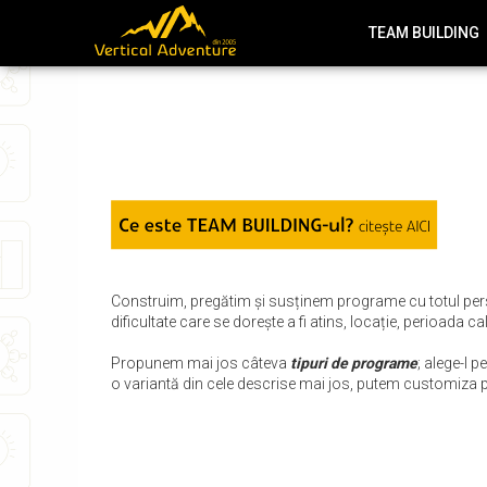
TEAM BUILDING
Turism de Aventură
Despre noi
Kayaking
Echipa Vertical Adventure
Canyoning
Membrii echipei
Rafting
Via Ferrata
Explorare Peșteri
Outdoor Package
Construim, pregătim și susținem programe cu totul personal
dificultate care se dorește a fi atins, locație, perioada cal
Propunem mai jos câteva
tipuri de programe
; alege-l 
o variantă din cele descrise mai jos, putem customiza 