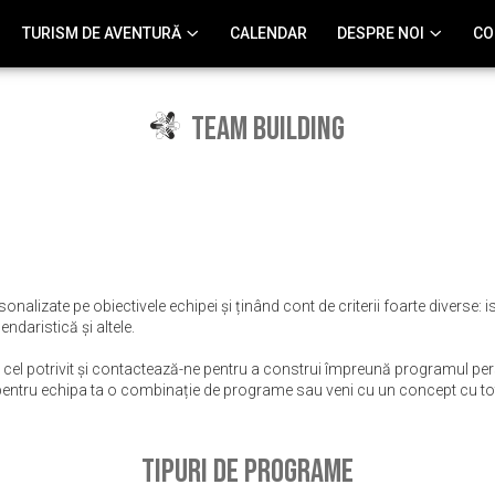
TURISM DE AVENTURĂ
CALENDAR
DESPRE NOI
CO
TEAM BUILDING
izate pe obiectivele echipei și ținând cont de criterii foarte diverse: ist
endaristică și altele.
pe cel potrivit și contactează-ne pentru a construi împreună programul per
pentru echipa ta o combinație de programe sau veni cu un concept cu totu
Tipuri de programe