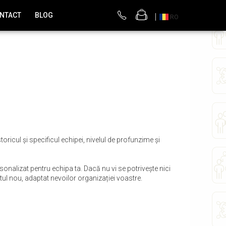
NTACT
BLOG
RO
oricul și specificul echipei, nivelul de profunzime și
sonalizat pentru echipa ta. Dacă nu vi se potrivește nici
l nou, adaptat nevoilor organizației voastre.