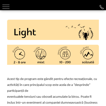
Turism de Aventură
Despre noi
Kayaking
Echipa Vertical Adventure
Canyoning
Membrii echipei
Rafting
Via Ferrata
Explorare Peșteri
Outdoor Package
Acest tip de program este gândit pentru efecte recreaționale, cu
activități în care principalul scop este acela de a ”desprinde”
participanții de
eventualele tensiuni sau oboseli acumulate la birou. Poate fi
inclus într-un eveniment al companiei dumneavoastră (business