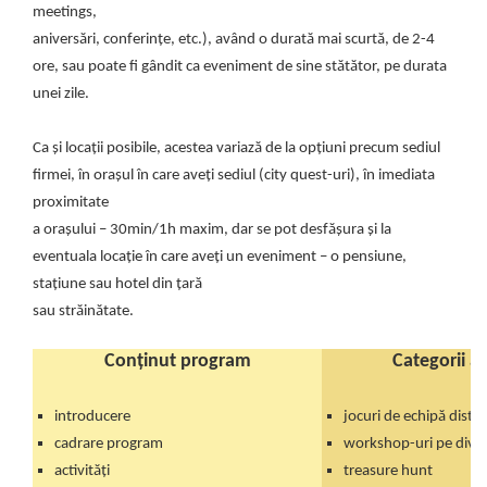
meetings,
aniversări, conferințe, etc.), având o durată mai scurtă, de 2-4
ore, sau poate fi gândit ca eveniment de sine stătător, pe durata
unei zile.
Ca și locații posibile, acestea variază de la opțiuni precum sediul
firmei, în orașul în care aveți sediul (city quest-uri), în imediata
proximitate
a orașului – 30min/1h maxim, dar se pot desfășura și la
eventuala locație în care aveți un eveniment – o pensiune,
stațiune sau hotel din țară
sau străinătate.
Conținut program
Categorii ac
introducere
jocuri de echipă distra
cadrare program
workshop-uri pe dive
activități
treasure hunt