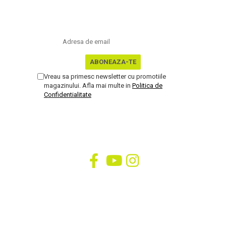
NEWSLETTER
Nu rata ofertele si promotiile noastre
Vreau sa primesc newsletter cu promotiile
magazinului. Afla mai multe in
Politica de
Confidentialitate
SOCIAL
Urmareste-ne in social media
SUPORT CLIENTI
09.00 - 17.00
0725 214 194