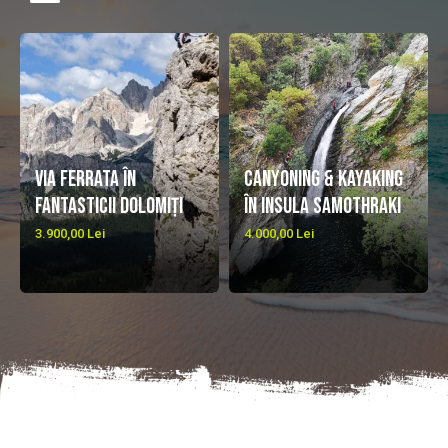
Via Ferrata în
Canyoning & Kayaking
fantasticii Dolomiți
în insula Samothraki
3.900,00 Lei
4.000,00 Lei
NEWSLETTER