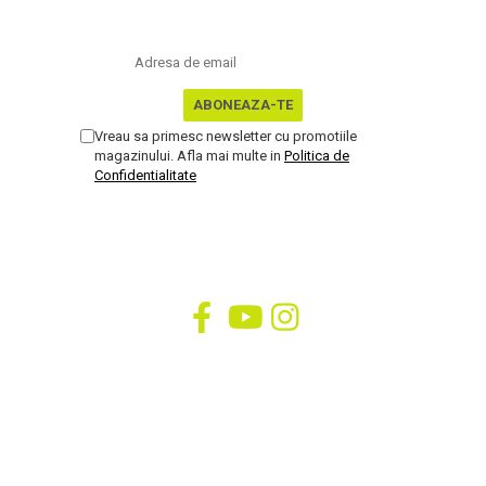
Nu rata ofertele si promotiile noastre
Vreau sa primesc newsletter cu promotiile
magazinului. Afla mai multe in
Politica de
Confidentialitate
SOCIAL
Urmareste-ne in social media
SUPORT CLIENTI
09.00 - 17.00
0725 214 194