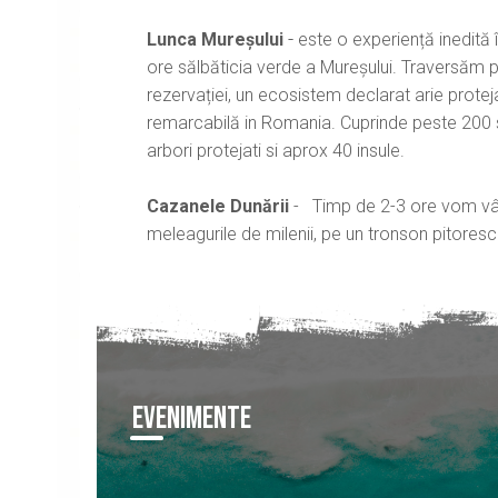
-
Lunca Mureșului
este o experiență inedită
ore sălbăticia verde a Mureșului. Traversăm pa
rezervației, un ecosistem declarat arie protej
remarcabilă in Romania. Cuprinde peste 200 sp
arbori protejati si aprox 40 insule.
Cazanele Dunării
-
Timp de 2-3 ore vom vâsl
meleagurile de milenii, pe un tronson pitoresc
EVENIMENTE