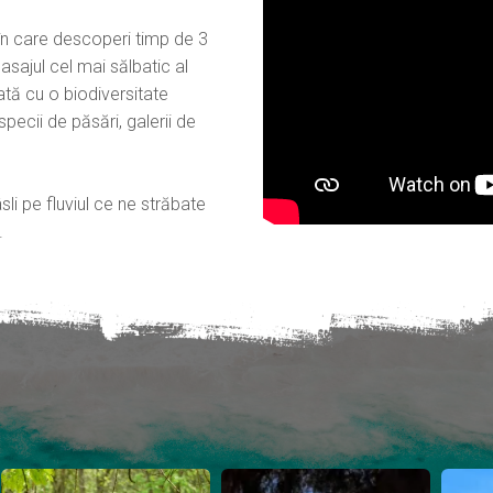
 în care descoperi timp de 3
sajul cel mai sălbatic al
ată cu o biodiversitate
ecii de păsări, galerii de
i pe fluviul ce ne străbate
.