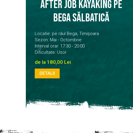
After job kayaking pe
Bega Sălbatică
Locatie: pe râul Bega, Timișoara
Sezon: Mai - Octombrie
Interval orar: 17:30 - 20:00
Dificultate: Usor
de la 180,00 Lei
DETALII
DETALII