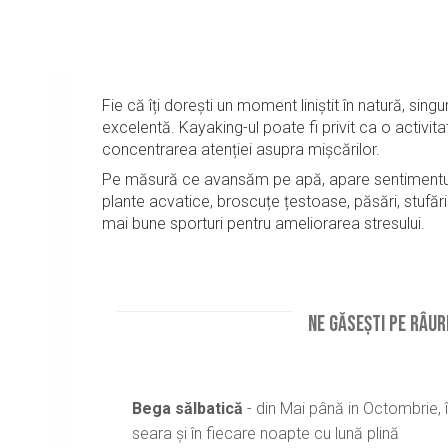
Fie că îți dorești un moment liniștit în natură, sin
excelentă. Kayaking-ul poate fi privit ca o activit
concentrarea atenției asupra mișcărilor.
Pe măsură ce avansăm pe apă, apare sentimentul de
plante acvatice, broscuțe țestoase, păsări, stufări
mai bune sporturi pentru ameliorarea stresului.
NE găsești pe râur
Bega sălbatică
- din Mai până in Octombrie, 
seara și în fiecare noapte cu lună plină