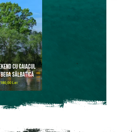
kend cu caiacul
 Bega sălbatică
 180,00 Lei