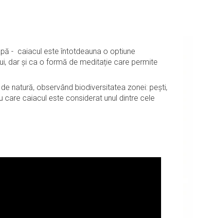
pe apă - caiacul este întotdeauna o optiune
lui, dar și ca o formă de meditație care permite
e natură, observând biodiversitatea zonei: pești,
ru care caiacul este considerat unul dintre cele