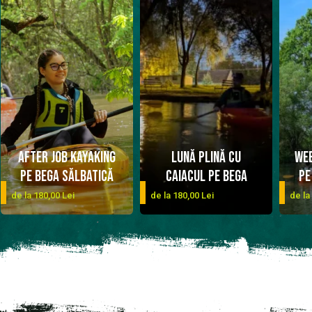
After job kayaking
Lună plină cu
Wee
pe Bega Sălbatică
caiacul pe Bega
pe
DETALII
DETALII
de la 180,00 Lei
de la 180,00 Lei
de la