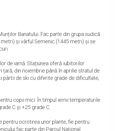
unților Banatului. Fac parte din grupa sudică
 metri) și vârful Semenic (1445 metri) și se
uri.
r de iarnă. Stațiunea oferă iubitorilor
țară, din noiembrie până în aprilie stratul de
ârtii de ski cu diferite grade de dificultate,
ntru copii mici. În timpul iernii temperaturile
grade C și +25 grade C.
ie pentru ocrotirea unor plante, fie pentru
icului fac parte din Parcul Național