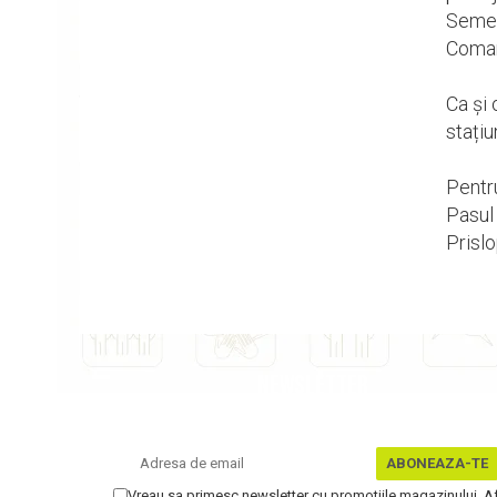
Semeni
Comarn
Ca și 
stațiu
Pentru
Pasul 
Prislo
NEWSLETTER
Nu rata ofertele si promotiile noastre
Vreau sa primesc newsletter cu promotiile magazinului. A