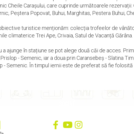
c Cheile Carașului, care cuprinde următoarele rezervații: C
ic, Peștera Popovat, Buhui, Marghitas, Pestera Buhui, Cheil
obiective turistice menționăm: colecția trofeelor de vânătoa
nile climaterice Trei Ape, Crivaia, Satul de Vacanță Gărâna.
 a ajunge în stațiune se pot alege două căi de acces. Prima
Prislop - Semenic, iar a doua prin Caransebeș - Slatina Tim
p - Semenic. În timpul iernii este de preferat să fie folosită 
SOCIAL
Urmareste-ne in social media
fla