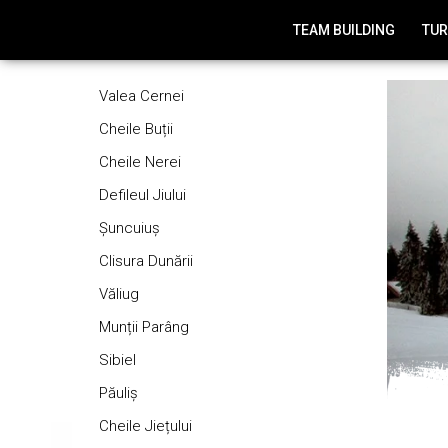
TEAM BUILDING
TUR
Turism de Aventură
Despre noi
Valea Cernei
Kayaking
Echipa Vertical Adventure
Cheile Buții
Canyoning
Membrii echipei
Cheile Nerei
Rafting
Via Ferrata
Defileul Jiului
Explorare Peșteri
Şuncuiuș
Outdoor Package
Clisura Dunării
Văliug
Munții Parâng
Sibiel
Păuliș
Cheile Jiețului