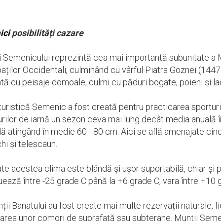
ici
posibilități cazare
i Semenicului reprezintă cea mai importantă subunitate a M
aților Occidentali, culminând cu vârful Piatra Goznei (1447
tă cu peisaje domoale, culmi cu păduri bogate, poieni și lac
uristică Semenic a fost creată pentru practicarea sporturilo
rilor de iarnă un sezon ceva mai lung decât media anuală în 
 atingând în medie 60 - 80 cm. Aici se află amenajate cinci p
hi și telescaun.
te acestea clima este blândă și ușor suportabilă, chiar și pe
uează între -25 grade C până la +6 grade C, vara între +10 
ții Banatului au fost create mai multe rezervații naturale, f
jarea unor comori de suprafață sau subterane. Munții Semen