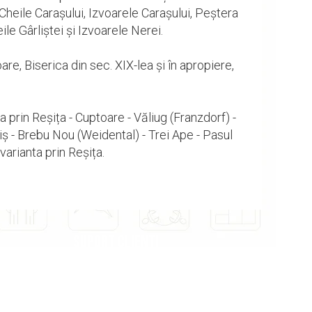
heile Carașului, Izvoarele Carașului, Peștera
e Gârliștei și Izvoarele Nerei.
re, Biserica din sec. XIX-lea și în apropiere,
 prin Reșița - Cuptoare - Văliug (Franzdorf) -
iș - Brebu Nou (Weidental) - Trei Ape - Pasul
varianta prin Reșița.
SUPORT CLIENTI
09.00 - 17.00
0725 214 194
office@verticaladventure.ro