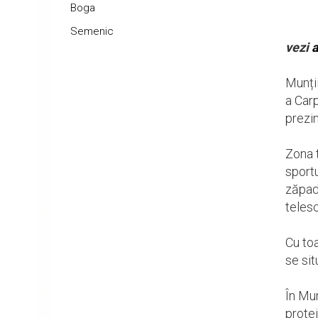
Boga
Semenic
vezi
a
Munți
a Carp
prezin
Zona t
sportu
zăpadă
telesc
Cu toa
se sit
În Mun
prote