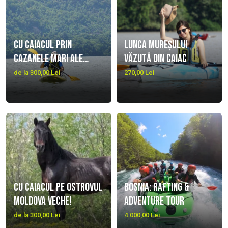
Cu caiacul prin
Lunca Mureșului
Cazanele mari ale
văzută din caiac
Dunării, trekking
de la 300,00 Lei
270,00 Lei
Ciucaru Mare și
vizitare Peștera
Ponicova
Cu caiacul pe Ostrovul
Bosnia: Rafting &
Moldova Veche!
Adventure Tour
de la 300,00 Lei
4.000,00 Lei