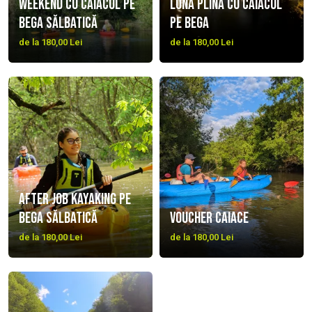
Weekend cu caiacul pe
Lună plină cu caiacul
Bega sălbatică
pe Bega
de la 180,00 Lei
de la 180,00 Lei
After job kayaking pe
Bega Sălbatică
Voucher caiace
de la 180,00 Lei
de la 180,00 Lei