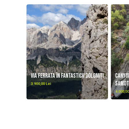
Via Ferrata în fantasticii Dolomiți
Canyon
Samot
3.900,00 Lei
4.000,00
NEWSLETTER