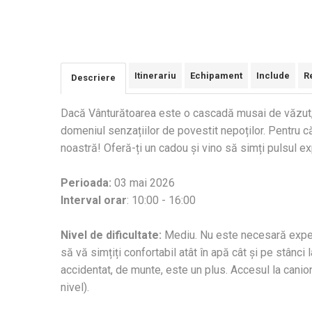
Itinerariu
Echipament
Include
R
Descriere
Dacă Vânturătoarea este o cascadă musai de văzut, 
domeniul senzațiilor de povestit nepoților. Pentru că
noastră! Oferă-ți un cadou și vino să simți pulsul e
Perioada:
03 mai 2026
Interval orar
: 10:00 - 16:00
Nivel de dificultate:
Mediu. Nu este necesară experi
să vă simțiți confortabil atât în apă cât și pe stânc
accidentat, de munte, este un plus. Accesul la cani
nivel).