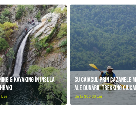
ing & Kayaking în insula
Cu caiacul prin Cazanele m
hraki
ale Dunării, trekking Ciuca
Mare și vizitare Peștera P
 Lei
de la 300,00 Lei
SOCIAL