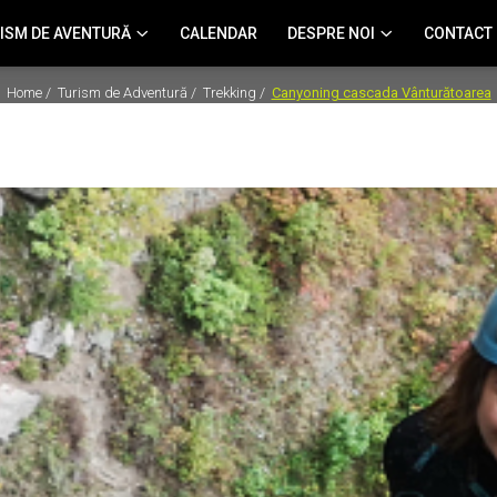
ISM DE AVENTURĂ
CALENDAR
DESPRE NOI
CONTACT
Home /
Turism de Adventură /
Trekking /
Canyoning cascada Vânturătoarea
Canyoning cascada Vânturătoare