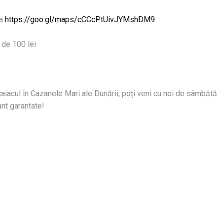
ca
https://goo.gl/maps/cCCcPtUivJYMshDM9
 de 100 lei
aiacul în Cazanele Mari ale Dunării, poți veni cu noi de sâmbătă
unt garantate!