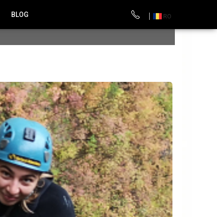
BLOG
RO
a