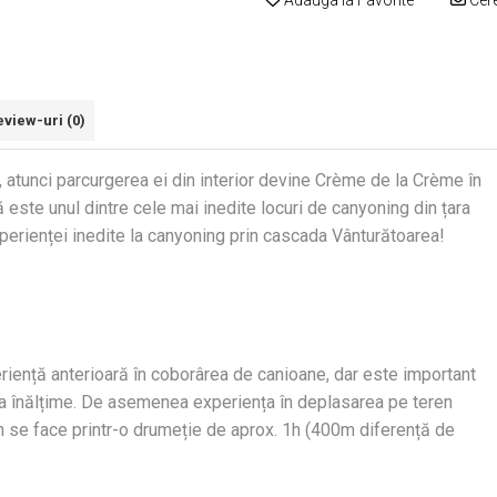
Adauga la Favorite
Cere
eview-uri
(0)
atunci parcurgerea ei din interior devine Crème de la Crème în
 este unul dintre cele mai inedite locuri de canyoning din țara
xperienței inedite la canyoning prin cascada Vânturătoarea!
ență anterioară în coborârea de canioane, dar este important
i la înălțime. De asemenea experiența în deplasarea pe teren
on se face printr-o drumeție de aprox. 1h (400m diferență de