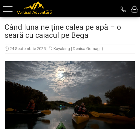
Turism de Aventură
Despre noi
Când luna ne ține calea pe apă – o
seară cu caiacul pe Bega
Kayaking
Echipa Vertical Adventure
Canyoning
Membrii echipei
24 Septembrie 2025
|
Kayaking
|
Denisa Gomag :)
Rafting
Via Ferrata
Explorare Peșteri
Outdoor Package