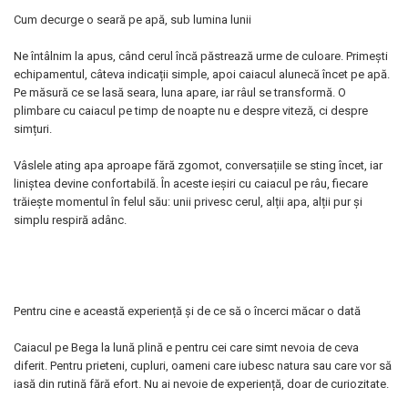
Cum decurge o seară pe apă, sub lumina lunii
Ne întâlnim la apus, când cerul încă păstrează urme de culoare. Primești
echipamentul, câteva indicații simple, apoi caiacul alunecă încet pe apă.
Pe măsură ce se lasă seara, luna apare, iar râul se transformă. O
plimbare cu caiacul pe timp de noapte nu e despre viteză, ci despre
simțuri.
Vâslele ating apa aproape fără zgomot, conversațiile se sting încet, iar
liniștea devine confortabilă. În aceste ieșiri cu caiacul pe râu, fiecare
trăiește momentul în felul său: unii privesc cerul, alții apa, alții pur și
simplu respiră adânc.
Pentru cine e această experiență și de ce să o încerci măcar o dată
Caiacul pe Bega la lună plină e pentru cei care simt nevoia de ceva
diferit. Pentru prieteni, cupluri, oameni care iubesc natura sau care vor să
iasă din rutină fără efort. Nu ai nevoie de experiență, doar de curiozitate.