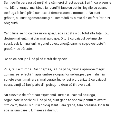
Sunt seri în care parcă nu-ți vine să mergi direct acasă. Seri în care aerul e
mai blând, orașul mai tăcut, iar cerul îți face cu ochiul. Ieșirile cu caiacul
pe Bega la lună plină sunt exact despre aceste momente. Nu sunt
grăbite, nu sunt zgomotoase și nu seamănă cu nimic din ce faci într-o zi
obișnuită.
Când luna se ridică deasupra apei, Bega capătă o cu totul altă față. Totul
devine mai lent, mai clar, mai aproape. O tură cu caiacul pe timp de
seară, sub lumina lunii, e genul de experiență care nu se povestește în
grabă – se trăiește.
De ce caiacul pe lună plină e atât de special
Ziua, râul e frumos. Dar noaptea, la lună plină, devine aproape magic.
Lumina se reflectă în apă, umbrele copacilor se lungesc pe maluri, iar
sunetele sunt mai rare și mai curate. Într-o ieșire organizată cu caiacul
seara, simți că faci parte din peisaj, nu doar că îl traversezi.
Nu e nevoie de efort sau experiență. Turele cu caiacul pe Bega,
organizate în serile cu lună plină, sunt gândite special pentru relaxare:
ritm calm, traseu sigur și ghidaj atent. Fără grabă, fără presiune. Doar tu,
apa și luna care îți luminează drumul.