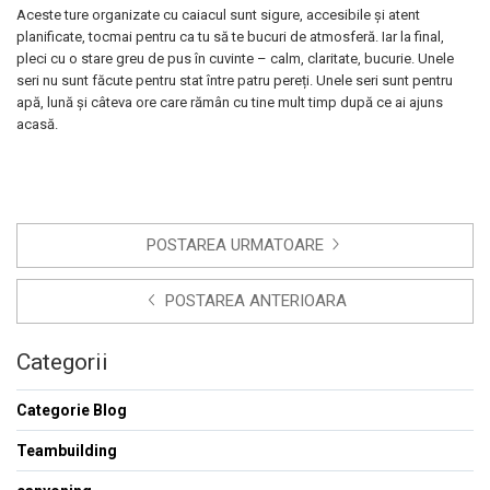
Aceste ture organizate cu caiacul sunt sigure, accesibile și atent
planificate, tocmai pentru ca tu să te bucuri de atmosferă. Iar la final,
pleci cu o stare greu de pus în cuvinte – calm, claritate, bucurie. Unele
seri nu sunt făcute pentru stat între patru pereți. Unele seri sunt pentru
apă, lună și câteva ore care rămân cu tine mult timp după ce ai ajuns
acasă.
POSTAREA URMATOARE
POSTAREA ANTERIOARA
Categorii
Categorie Blog
Teambuilding