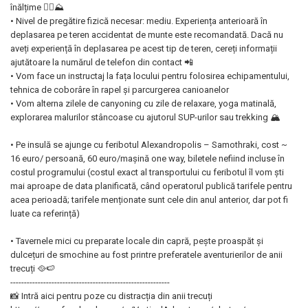
înălțime 🏊‍♀️⛰
• Nivel de pregătire fizică necesar: mediu. Experiența anterioară în
deplasarea pe teren accidentat de munte este recomandată. Dacă nu
aveți experiență în deplasarea pe acest tip de teren, cereți informații
ajutătoare la numărul de telefon din contact 📲
• Vom face un instructaj la fața locului pentru folosirea echipamentului,
tehnica de coborâre în rapel și parcurgerea canioanelor
• Vom alterna zilele de canyoning cu zile de relaxare, yoga matinală,
explorarea malurilor stâncoase cu ajutorul SUP-urilor sau trekking 🏔
• Pe insulă se ajunge cu feribotul Alexandropolis – Samothraki, cost ~
16 euro/ persoană, 60 euro/mașină one way, biletele nefiind incluse în
costul programului (costul exact al transportului cu feribotul îl vom ști
mai aproape de data planificată, când operatorul publică tarifele pentru
acea perioadă; tarifele menționate sunt cele din anul anterior, dar pot fi
luate ca referință)
• Tavernele mici cu preparate locale din capră, pește proaspăt și
dulcețuri de smochine au fost printre preferatele aventurierilor de anii
trecuți 🥘🍉
----------------------------------------------------------
📸 Intră aici pentru poze cu distracția din anii trecuți