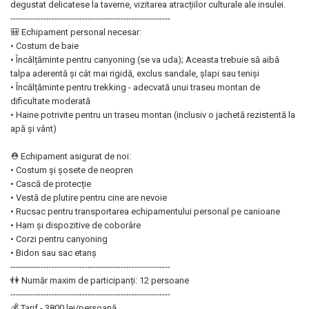
degustat delicatese la taverne, vizitarea atracțiilor culturale ale insulei.
----------------------------------------------------------
🎒 Echipament personal necesar:
• Costum de baie
• Încălțăminte pentru canyoning (se va uda); Aceasta trebuie să aibă
talpa aderentă și cât mai rigidă, exclus sandale, șlapi sau teniși
• Încălțăminte pentru trekking - adecvată unui traseu montan de
dificultate moderată
• Haine potrivite pentru un traseu montan (inclusiv o jachetă rezistentă la
apă și vânt)
⛑ Echipament asigurat de noi:
• Costum și șosete de neopren
• Cască de protecție
• Vestă de plutire pentru cine are nevoie
• Rucsac pentru transportarea echipamentului personal pe canioane
• Ham și dispozitive de coborâre
• Corzi pentru canyoning
• Bidon sau sac etanș
----------------------------------------------------------
👫 Număr maxim de participanți: 12 persoane
----------------------------------------------------------
💰 Tarif - 3800 lei/persoană,