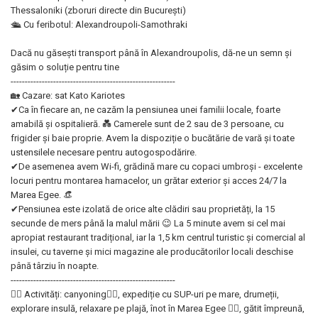
Thessaloniki (zboruri directe din București)
🛳 Cu feribotul: Alexandroupoli-Samothraki
Dacă nu găsești transport până în Alexandroupolis, dă-ne un semn și
găsim o soluție pentru tine
----------------------------------------------------------
🏡 Cazare: sat Kato Kariotes
✔Ca în fiecare an, ne cazăm la pensiunea unei familii locale, foarte
amabilă și ospitalieră. 💑 Camerele sunt de 2 sau de 3 persoane, cu
frigider și baie proprie. Avem la dispoziție o bucătărie de vară și toate
ustensilele necesare pentru autogospodărire.
✔De asemenea avem Wi-fi, grădină mare cu copaci umbroși - excelente
locuri pentru montarea hamacelor, un grătar exterior și acces 24/7 la
Marea Egee. 👒
✔Pensiunea este izolată de orice alte clădiri sau proprietăți, la 15
secunde de mers până la malul mării 😉 La 5 minute avem si cel mai
apropiat restaurant tradițional, iar la 1,5 km centrul turistic și comercial al
insulei, cu taverne și mici magazine ale producătorilor locali deschise
până târziu în noapte.
----------------------------------------------------------
🤸‍♂️ Activități: canyoning🧗‍♀️, expediție cu SUP-uri pe mare, drumeții,
explorare insulă, relaxare pe plajă, înot în Marea Egee 🏊‍♀️, gătit împreună,