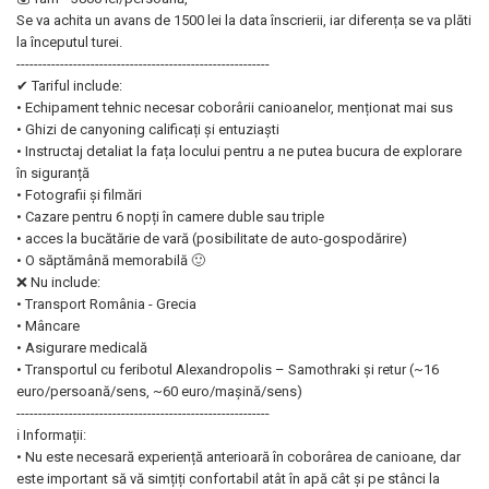
Se va achita un avans de 1500 lei la data înscrierii, iar diferența se va plăti
la începutul turei.
----------------------------------------------------------
✔ Tariful include:
• Echipament tehnic necesar coborârii canioanelor, menționat mai sus
• Ghizi de canyoning calificați și entuziaști
• Instructaj detaliat la fața locului pentru a ne putea bucura de explorare
în siguranță
• Fotografii și filmări
• Cazare pentru 6 nopți în camere duble sau triple
• acces la bucătărie de vară (posibilitate de auto-gospodărire)
• O săptămână memorabilă 🙂
❌ Nu include:
• Transport România - Grecia
• Mâncare
• Asigurare medicală
• Transportul cu feribotul Alexandropolis – Samothraki și retur (~16
euro/persoană/sens, ~60 euro/mașină/sens)
----------------------------------------------------------
ℹ Informații:
• Nu este necesară experiență anterioară în coborârea de canioane, dar
este important să vă simțiți confortabil atât în apă cât și pe stânci la