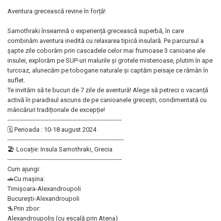
Aventura grecească revine în forță!
Samothraki înseamnă o experiență grecească superbă, în care
combinăm aventura inedită cu relaxarea tipică insulară. Pe parcursul a
șapte zile coborâm prin cascadele celor mai frumoase 3 canioane ale
insulei, explorăm pe SUP-uri malurile și grotele misterioase, plutim în ape
turcoaz, alunecăm pe tobogane naturale și captăm peisaje ce rămân în
suflet.
Te invităm să te bucuri de 7 zile de aventură! Alege să petreci o vacanță
activă în paradisul ascuns de pe canioanele grecești, condimentată cu
mâncăruri tradiționale de excepție!
----------------------------------------------------------
🗓 Perioada : 10-18 august 2024
-----------------------------------------------------------
🏖 Locație: Insula Samothraki, Grecia
----------------------------------------------------------
Cum ajungi:
🚗Cu mașina:
Timișoara-Alexandroupoli
București-Alexandroupoli
🛬Prin zbor:
Alexandroupolis (cu escală prin Atena)