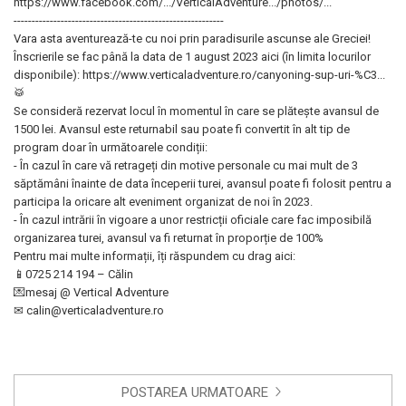
https://www.facebook.com/.../VerticalAdventure.../photos/...
----------------------------------------------------------
Vara asta aventurează-te cu noi prin paradisurile ascunse ale Greciei!
Înscrierile se fac până la data de 1 august 2023 aici (în limita locurilor
disponibile): https://www.verticaladventure.ro/canyoning-sup-uri-%C3...
🥁
Se consideră rezervat locul în momentul în care se plătește avansul de
1500 lei. Avansul este returnabil sau poate fi convertit în alt tip de
program doar în următoarele condiții:
- În cazul în care vă retrageți din motive personale cu mai mult de 3
săptămâni înainte de data începerii turei, avansul poate fi folosit pentru a
participa la oricare alt eveniment organizat de noi în 2023.
- În cazul intrării în vigoare a unor restricții oficiale care fac imposibilă
organizarea turei, avansul va fi returnat în proporție de 100%
Pentru mai multe informații, îți răspundem cu drag aici:
📱0725 214 194 – Călin
💌mesaj @ Vertical Adventure
✉ calin@verticaladventure.ro
POSTAREA URMATOARE