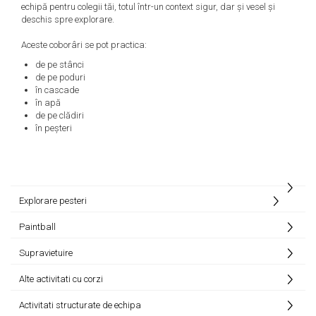
echipă pentru colegii tăi, totul într-un context sigur, dar și vesel și
deschis spre explorare.
Aceste coborâri se pot practica:
de pe stânci
de pe poduri
în cascade
în apă
de pe clădiri
în peșteri
Explorare pesteri
Paintball
Supravietuire
Alte activitati cu corzi
Activitati structurate de echipa