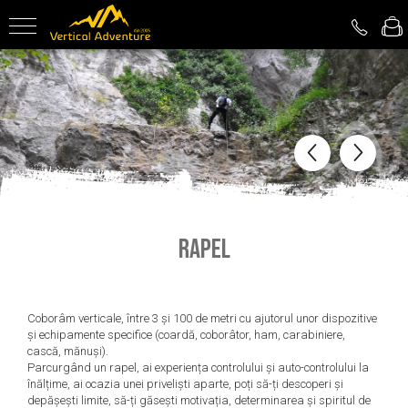
Turism de Aventură
Despre noi
Kayaking
Echipa Vertical Adventure
Canyoning
Membrii echipei
Rafting
Via Ferrata
Explorare Peșteri
Outdoor Package
Rapel
Coborâm verticale, între 3 și 100 de metri cu ajutorul unor dispozitive
și echipamente specifice (coardă, coborâtor, ham, carabiniere,
cască, mănuși).
Parcurgând un rapel, ai experiența controlului și auto-controlului la
înălțime, ai ocazia unei priveliști aparte, poți să-ți descoperi și
depășești limite, să-ți găsești motivația, determinarea și spiritul de