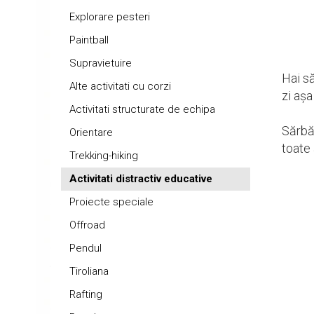
Explorare pesteri
Paintball
Supravietuire
Hai s
Alte activitati cu corzi
zi așa
Activitati structurate de echipa
Sărbăt
Orientare
toate 
Trekking-hiking
Activitati distractiv educative
Proiecte speciale
Offroad
Pendul
Tiroliana
Rafting