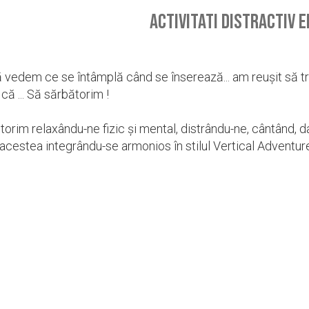
Activitati distractiv 
ă vedem ce se întâmplă când se înserează... am reușit să 
 că ... Să sărbătorim !
orim relaxându-ne fizic și mental, distrându-ne, cântând, 
acestea integrându-se armonios în stilul Vertical Adventur