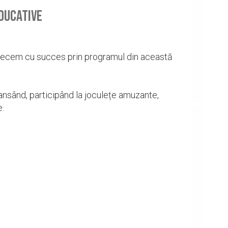
educative
trecem cu succes prin programul din această
dansând, participând la joculețe amuzante,
e.