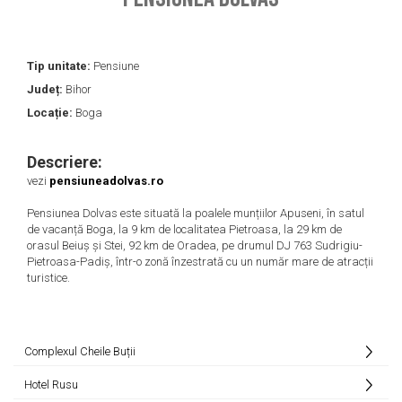
Tip unitate:
Pensiune
Județ:
Bihor
Locație:
Boga
Descriere:
vezi
pensiuneadolvas.ro
Pensiunea Dolvas este situată la poalele munțiilor Apuseni, în satul
de vacanță Boga, la 9 km de localitatea Pietroasa, la 29 km de
orasul Beiuș și Stei, 92 km de Oradea, pe drumul DJ 763 Sudrigiu-
Pietroasa-Padiș, într-o zonă înzestrată cu un număr mare de atracții
turistice.
Complexul Cheile Buții
Hotel Rusu