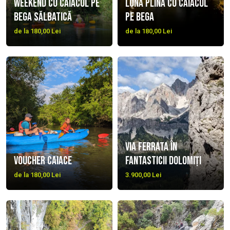
Weekend cu caiacul pe
Lună plină cu caiacul
Bega sălbatică
pe Bega
de la 180,00 Lei
de la 180,00 Lei
Via Ferrata în
Voucher caiace
fantasticii Dolomiți
de la 180,00 Lei
3.900,00 Lei