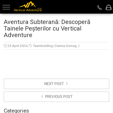
Turism de Aventură
Despre noi
Aventura Subterană: Descoperă
Tainele Peșterilor cu Vertical
Kayaking
Echipa Vertical Adventure
Adventure
Canyoning
Membrii echipei
Rafting
23 April 2024
|
Teambuilding
|
Denisa Gomag :)
Via Ferrata
Explorare Peșteri
Outdoor Package
NEXT POST
PREVIOUS POST
Categories