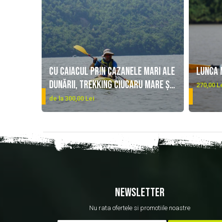
Cu caiacul prin Cazanele mari ale
Lunca 
Dunării, trekking Ciucaru Mare și
Locație
270,00 L
Dificultat
DETALII
vizitare Peștera Ponicova
DETALII
de la 300,00 Lei
NEWSLETTER
Nu rata ofertele si promotiile noastre