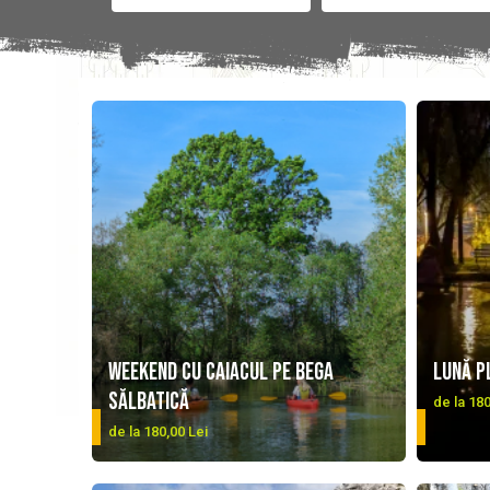
Weekend cu caiacul pe Bega
Lună p
sălbatică
Perioada
de la 180
Traseu:
DETALII
DETALII
de la 180,00 Lei