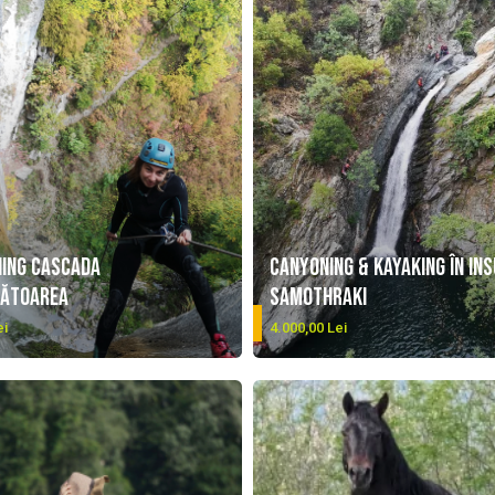
ing cascada
Canyoning & Kayaking în in
rătoarea
Samothraki
DETALII
ei
4.000,00 Lei