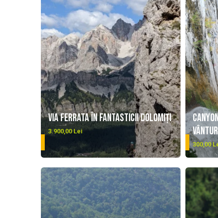
Via Ferrata în fantasticii Dolomiți
Canyon
Vântu
3.900,00 Lei
DETALII
DETALII
300,00 L