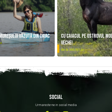
Mureșului văzută din caiac
Cu caiacul pe Ostrovul Mo
Veche!
ei
e:
DETALII
de la 300,00 Lei
SOCIAL
Urmareste-ne in social media