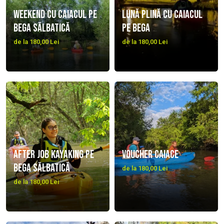
Weekend cu caiacul pe
Lună plină cu caiacul
Bega sălbatică
pe Bega
de la 180,00 Lei
de la 180,00 Lei
After job kayaking pe
Voucher caiace
Bega Sălbatică
de la 180,00 Lei
de la 180,00 Lei