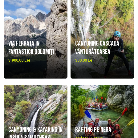
Via Ferrata în
Canyoning cascada
fantasticii Dolomiți
Vânturătoarea
3.900,00 Lei
300,00 Lei
Canyoning & Kayaking în
Rafting pe Nera