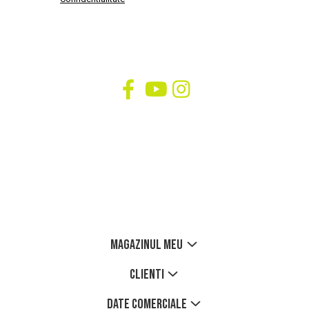
SOCIAL
Urmareste-ne in social media
SUPORT CLIENTI
09.00 - 17.00
0725 214 194
office@verticaladventure.ro
MAGAZINUL MEU
CLIENTI
DATE COMERCIALE